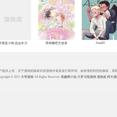
AandD
即便是小狗,也会长大
乖乖睡吧天使君
户提供上传，关于漫画的版权归原漫画作者及发行商所有。如有侵犯到您的版权，请
opyright © 2021
大哥漫画
All Rights Reserved.
笔趣阁小说
斗罗大陆漫画
漫画皮
阿大漫