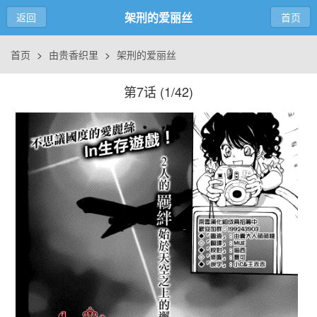
架刑的爱丽丝
返回
首页
首页
>
由贵香织里
>
架刑的爱丽丝
第7话 (
1/42
)