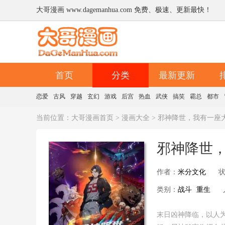
大哥漫画 www.dagemanhua.com 免费、极速、更新最快！
首页
分类
最新更新
恋爱
古风
穿越
玄幻
游戏
后宫
热血
武侠
搞笑
霸总
都市
当前位置：
大哥漫画首页
>
漫画大全
> 邪神降世，我有一座
邪神降世
作者：
米分文化
类别：
战斗
重生
末日凶神降临，以人