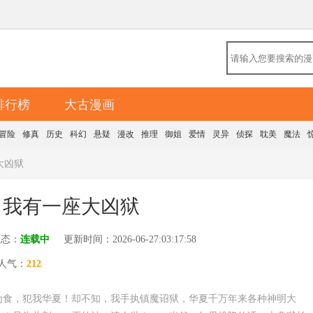
排行榜
大古漫画
冒险
修真
历史
科幻
悬疑
漫改
推理
御姐
爱情
灵异
侦探
耽美
魔法
大凶狱
，我有一座大凶狱
状态：
连载中
更新时间：2026-06-27:03:17:58
人气：
212
为食，犯我华夏！却不知，我手执镇魔诏狱，华夏千万年来各种神明大