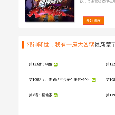
妖，尽被秘密收押在
倒是可以考虑让你们
本页手机地址：
htt
开始阅读
邪神降世，我有一座大凶狱
最新章
第123话：钓鱼
第1
第109话：小瞧妲己可是要付出代价的~
第1
第4话：捆仙索
第1