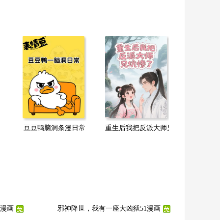
豆豆鸭脑洞条漫日常
重生后我把反派大师兄坑惨了
K漫画
邪神降世，我有一座大凶狱51漫画