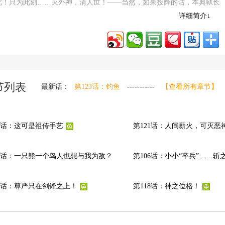
此！只为此刻……灭外神，清人世！——当然，如果投降的话，本典狱长
这些邪神进凶狱踩缝纫机打个工，包吃包住唷。
详细简介↓
p://m.dagemanhua.com/manhua/95867/
节列表
最新话：
第123话：钓鱼
-----------
【查看所有章节】
22话：这可是祖传手艺
第121话：人间薪火，可灭恶
08话：一只熊一个鸟人也想与我为敌？
第106话：小小“卒兵”……斩
19话：尊严只在剑锋之上！
第118话：神之位格！