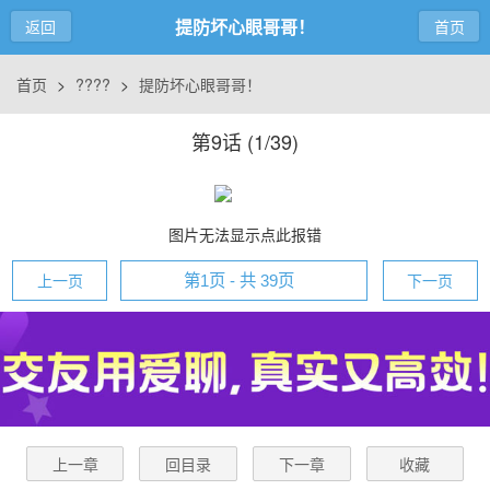
提防坏心眼哥哥！
返回
首页
首页
>
????
>
提防坏心眼哥哥！
第9话 (
1/39
)
图片无法显示点此报错
上一页
下一页
上一章
回目录
下一章
收藏