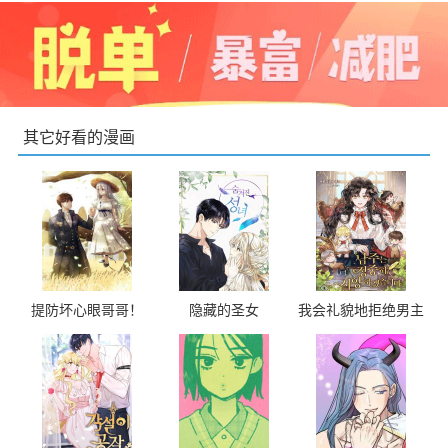
其它好看的漫画
提防坏心眼哥哥！
隐藏的圣女
我会礼貌地拒绝男主
角