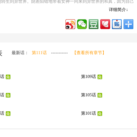
他转生到异世界。阴差阳错地带着女神一同来到异世界的和真，因为自己
为了能够生存下去而开始努力工作……
详细简介↓
p://m.dagemanhua.com/manhua/99010/
表
最新话：
第111话
-----------
【查看所有章节】
0话
第109话
6话
第105话
2话
第101话