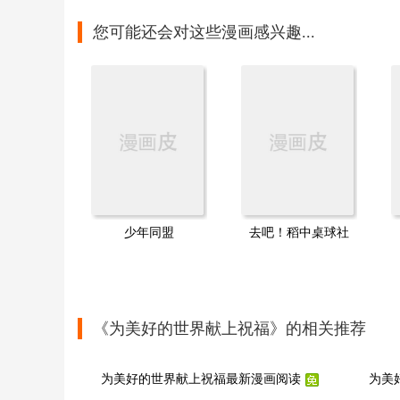
您可能还会对这些漫画感兴趣...
少年同盟
去吧！稻中桌球社
《为美好的世界献上祝福》的相关推荐
为美好的世界献上祝福最新漫画阅读
为美