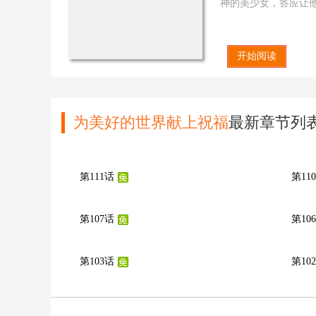
神的美少女，答应让
的冒险者能力不足，
本页手机地址：
htt
开始阅读
为美好的世界献上祝福
最新章节列
第111话
第11
第107话
第10
第103话
第10