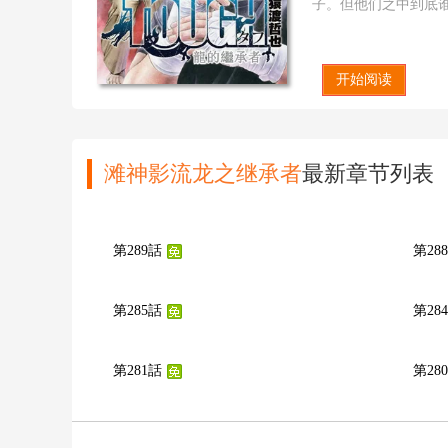
子。但他们之中到底
龙血在沸腾！龙魂在
本页手机地址：
htt
开始阅读
滩神影流龙之继承者
最新章节列表
第289話
第28
第285話
第28
第281話
第28