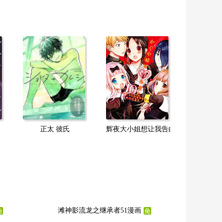
正太 彼氏
辉夜大小姐想让我告白~天才们的恋爱
滩神影流龙之继承者51漫画