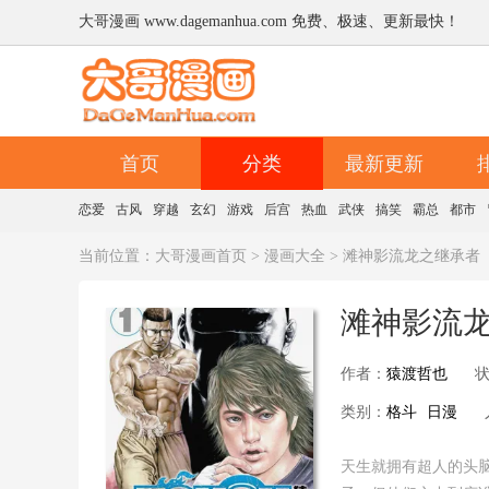
大哥漫画 www.dagemanhua.com 免费、极速、更新最快！
首页
分类
最新更新
恋爱
古风
穿越
玄幻
游戏
后宫
热血
武侠
搞笑
霸总
都市
当前位置：
大哥漫画首页
>
漫画大全
> 滩神影流龙之继承者
滩神影流
作者：
猿渡哲也
类别：
格斗
日漫
天生就拥有超人的头