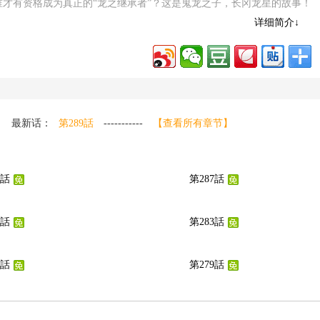
谁才有资格成为真正的“龙之继承者”？这是鬼龙之子，长冈龙星的故事！
咆哮！他能找寻到生父，一步步变强，并成为真正的“龙之继承者”吗！？
详细简介↓
p://m.dagemanhua.com/manhua/102115/
最新话：
第289話
-----------
【查看所有章节】
8話
第287話
4話
第283話
0話
第279話