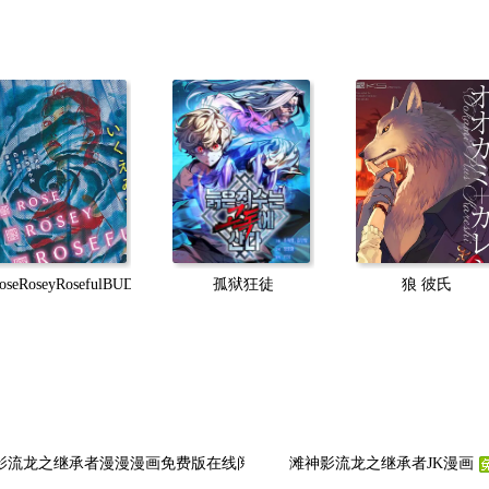
oseRoseyRosefulBUD
孤狱狂徒
狼 彼氏
影流龙之继承者漫漫漫画免费版在线阅读
滩神影流龙之继承者JK漫画