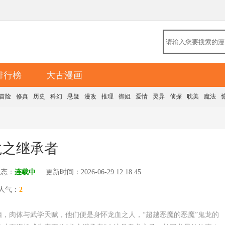
排行榜
大古漫画
冒险
修真
历史
科幻
悬疑
漫改
推理
御姐
爱情
灵异
侦探
耽美
魔法
龙之继承者
状态：
连载中
更新时间：2026-06-29:12:18:45
人气：
2
脑，肉体与武学天赋，他们便是身怀龙血之人，“超越恶魔的恶魔”鬼龙的