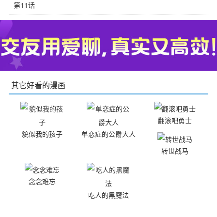
第11话
其它好看的漫画
翻滚吧勇士
貌似我的孩子
单恋症的公爵大人
转世战马
念念难忘
吃人的黑魔法