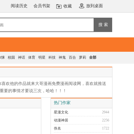
阅读历史
会员书架
放到桌面
收藏
搜 索
惊悚
校园
神话
体育
明星
科技
神鬼
百合
萝莉
全部
你喜欢他的作品就来大哥漫画免费漫画阅读网，喜欢就推送
重要的事情才要说三次，哈哈！！！
热门作家
星漫文化
2944
动漫神居
2256
佚名
1722