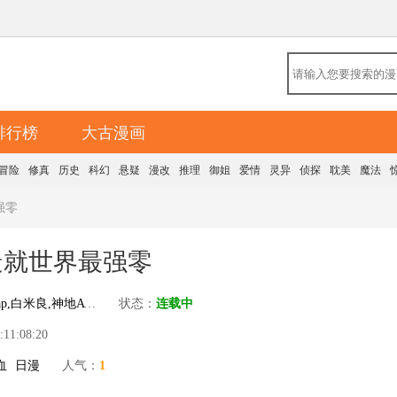
排行榜
大古漫画
冒险
修真
历史
科幻
悬疑
漫改
推理
御姐
爱情
灵异
侦探
耽美
魔法
强零
造就世界最强零
lap,白米良,神地ATARU
状态：
连载中
1:08:20
血
日漫
人气：
1