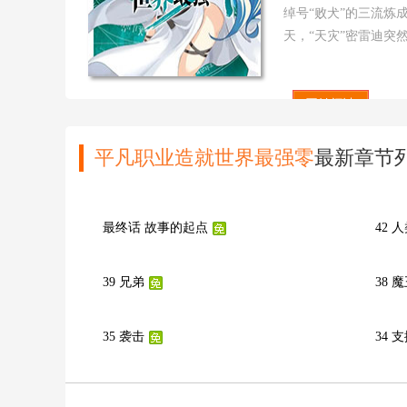
绰号“败犬”的三流炼
天，“天灾”密雷迪
凡的才能，邀约其一
卡守护的孤儿院遭到袭击
本页手机地址：
开始阅读
htt
平凡职业造就世界最强零
最新章节
最终话 故事的起点
42 
39 兄弟
38 
35 袭击
34 