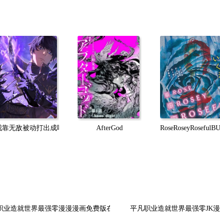
我靠无敌被动打出成吨伤害！
AfterGod
RoseRoseyRosefulB
职业造就世界最强零漫漫漫画免费版在线阅读
平凡职业造就世界最强零JK