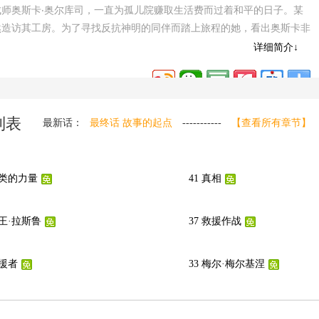
成师奥斯卡‧奥尔库司，一直为孤儿院赚取生活费而过着和平的日子。某
突然造访其工房。为了寻找反抗神明的同伴而踏上旅程的她，看出奥斯卡非
同旅行。虽然奥斯卡拒绝邀约，密雷迪却不肯死心。就在这个时候，奥斯
详细简介↓
!\n\
p://m.dagemanhua.com/manhua/102117/
列表
最新话：
最终话 故事的起点
-----------
【查看所有章节】
人类的力量
41 真相
魔王·拉斯鲁
37 救援作战
支援者
33 梅尔·梅尔基涅